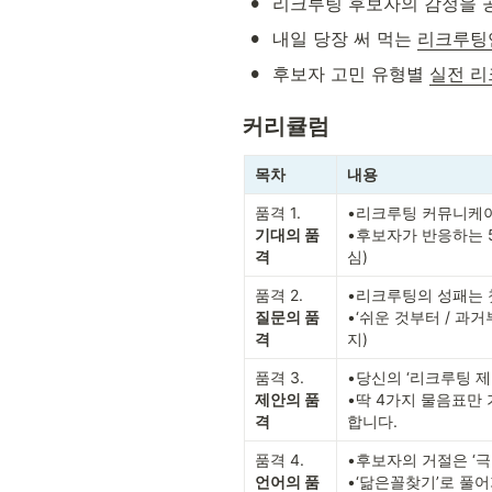
•
리크루팅 후보자의 감정을 
•
내일 당장 써 먹는 
리크루팅
•
후보자 고민 유형별 
실전 
커리큘럼
목차
내용
품격 1.
•리크루팅 커뮤니케이션
기대의 품
•후보자가 반응하는 5가
격
심)
품격 2.
•리크루팅의 성패는 첫
질문의 품
•‘쉬운 것부터 / 과
격
지)
품격 3.
•당신의 ‘리크루팅 제안’
제안의 품
•딱 4가지 물음표만
격
합니다.
품격 4.
•후보자의 거절은 ‘극복
언어의 품
•‘닮은꼴찾기’로 풀어