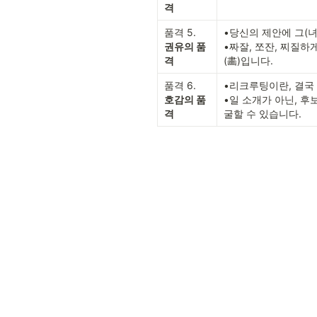
격
품격 5.
•당신의 제안에 그(녀
권유의 품
•짜잘, 쪼잔, 찌질하
격
(畵)입니다.
품격 6.
•리크루팅이란, 결국 
호감의 품
•일 소개가 아닌, 후
격
굴할 수 있습니다.