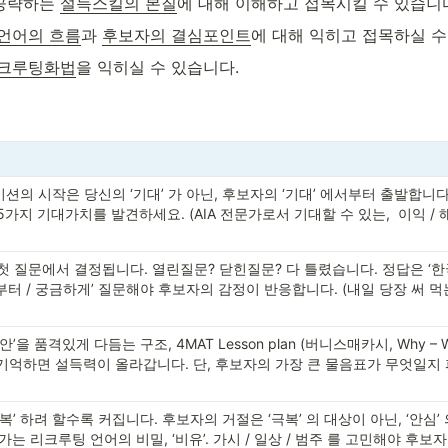
공략하는 
설득스킬의 본질
에 대해 이해하고 접목시킬 수 있습니
언어의 흐름
과 
후보자의 결심포인트
에 대해 익히고 접목하실 수
리크루팅화법
을 익히실 수 있습니다.
의 시작은 당신의 ‘기대’ 가 아닌, 후보자의 ‘기대’ 에서부터 출발합니다
지 기대가치를 발견하세요. (AIA 전문가로서 기대할 수 있는,  이익 / 해결
 질문에서 결정됩니다. 열린질문? 닫힌질문? 다 틀렸습니다. 정답은 ‘한국
거부터 / 궁금하게’ 질문해야 후보자의 감정이 반응합니다. (내일 당장 써 
을 품격있게 다듬는 구조, 4MAT Lesson plan (버니스매카시, Why – What
 기억하면 설득력이 올라갑니다. 단, 후보자의 가장 큰 물음표가 무엇일지
’ 하려 할수록 커집니다. 후보자의 거절은 ‘극복’ 의 대상이 아닌, ‘안심’ 
가는 리크루팅 언어의 비밀, ‘비유’. 가시 / 일상 / 범주 를 고민해야 후보