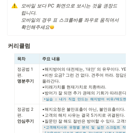
모바일 보다 PC 화면으로 보시는 것을 권장드
립니다.

모바일의 경우 표 스크롤바를 좌우로 움직여서 
확인해주세요
커리큘럼
목차
주요
내용
정공법 1
•해지방어의 대전제는, ‘대안’ 의 유무이다. YES하
편.
•비싼 요금? 그런 건 없다. 견주어 까라. 정답은 
명분주기
올라간다.

•미래가치를 현재가치로 치환하라. 

•실습 : 내가 직접 만드는 해지방어 비유/매도멘트
정공법 2
•해지요청은 불만표출이 아닌, 불안표출이다. 맞짱뜨
편.
•고객의 해지 사유는 결국 5가지로 귀결된다. ‘이익, 
안심주기
•고객해지사유 유형별 분석 및 실전 스크립트 작성 실