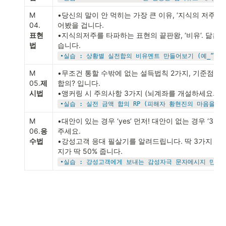
M 
•당신의 말이 안 먹히는 가장 큰 이유, ‘지식의 저주’.
04.
어봤을 겁니다. 

표현
•지식의저주를 타파하는 표현의 끝판왕, ‘비유‘. 닮은
법
•실습 : 상황별 실전합의 비유멘트 만들어보기 (예_“그건
M 
•무조건 통할 수밖에 없는 설득법칙 2가지, 기준점효과&마
05.
제
합의? 입니다. 

시법
•실습 : 실전 금액 합의 RP (피해자 황현진의 마음을 움
M 
•대안이 있는 경우 ‘yes’ 먼저! 대안이 없는 경우 ‘3
06.
응
주세요. 

수법
•강성고객 응대 필살기를 알려드립니다. 딱 3가지 키워
•실습 : 강성고객에게 보내는 감성자극 문자메시지 만들