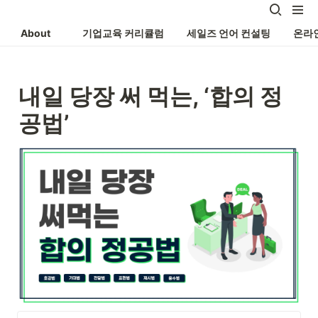
About
기업교육 커리큘럼
세일즈 언어 컨설팅
온라
내일 당장 써 먹는, ‘합의
정
공법’