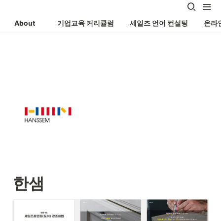
About
기업교육 커리큘럼
세일즈 언어 컨설팅
온라
한샘